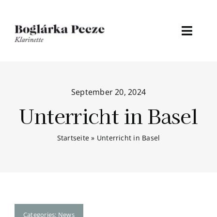
Zum
Inhalt
springen
Toggl
Naviga
Home
September 20, 2024
About
Unterricht in Basel
Discografie
Startseite
»
Unterricht in Basel
Medien
Termine
Aktuelles
Categories:
News