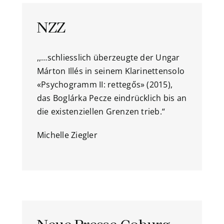
NZZ
,,…schliesslich überzeugte der Ungar
Márton Illés in seinem Klarinettensolo
«Psychogramm II: rettegős» (2015),
das Boglárka Pecze eindrücklich bis an
die existenziellen Grenzen trieb.“
Michelle Ziegler
Neue Presse Coburg