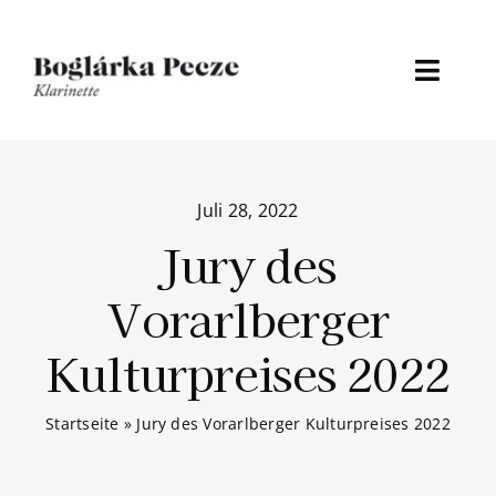
Zum
Inhalt
springen
Toggl
Naviga
Home
Juli 28, 2022
About
Jury des
Discografie
Vorarlberger
Medien
Kulturpreises 2022
Termine
Startseite
»
Jury des Vorarlberger Kulturpreises 2022
Aktuelles