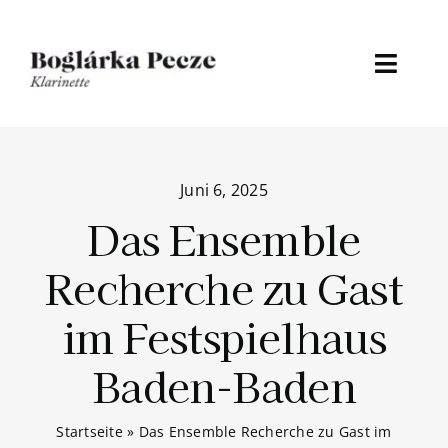
Zum
Inhalt
springen
Toggl
Naviga
Home
Juni 6, 2025
About
Das Ensemble
Discografie
Recherche zu Gast
Medien
im Festspielhaus
Termine
Baden-Baden
Aktuelles
Startseite
»
Das Ensemble Recherche zu Gast im